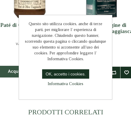
Questo sito utilizza cookies, anche di terze
Paté di Olive Taggiasche
Olio Extra Vergine di
parti, per migliorare l’ esperienza di
Oliva - Cultivar Taggiasc
navigazione. Chiudendo questo banner,
2025/26
scorrendo questa pagina o cliccando qualunque
VASETTO GR. 180
LATTA LITRI 5
suo elemento si acconsente all’uso dei
€5,00
€76,50
cookies. Per approfondire leggere l’
Informativa Cookies.
OK, accetto i cookies.
Informativa Cookies
PRODOTTI CORRELATI